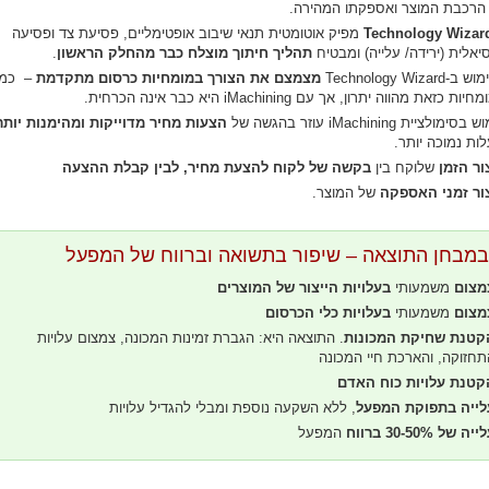
הרכבת המוצר ואספקתו המהירה.
מפיק אוטומטית תנאי שיבוב אופטימליים, פסיעת צד ופסיעה
יאלית (ירידה/ עלייה) ומבטיח
תהליך חיתוך מוצלח כבר מהחלק הראשון
.
-Technology Wizard
מצמצם את הצורך במומחיות כרסום מתקדמת
– כמו
ות כזאת מהווה יתרון, אך עם iMachining היא כבר אינה הכרחית.
סימולציית iMachining עוזר בהגשה של
הצעות מחיר מדוייקות ומהימנות יותר
לות נמוכה יותר.
ור הזמן
שלוקח בין
בקשה של לקוח להצעת מחיר, לבין קבלת ההצעה
ור זמני האספקה
של המוצר.
במבחן התוצאה – שיפור בתשואה וברווח של המפעל
מצום
משמעותי
בעלויות הייצור של המוצרים
מצום
משמעותי
בעלויות כלי הכרסום
קטנת שחיקת המכונות
. התוצאה היא: הגברת זמינות המכונה, צמצום עלויות
תחזוקה, והארכת חיי המכונה
קטנת עלויות כוח האדם
לייה בתפוקת המפעל
, ללא השקעה נוספת ומבלי להגדיל עלויות
יה של 30-50% ברווח
המפעל