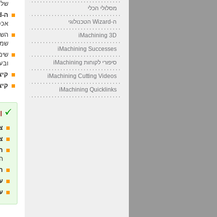
של 
מסלולי הכלי
ה-Technology Wizard
ה-Wizard הטכנולוגי
אכס
השימוש ב
iMachining 3D
שמומחי
iMachining Successes
שימוש ב
סיפורי לקוחות iMachining
ובע
קיצ
iMachining Cutting Videos
קיצ
iMachining Quicklinks
ו
צ
צ
ה
ה
ה
ע
עלי