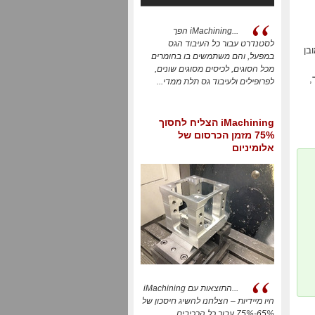
...iMachining הפך
לסטנדרט עבור כל העיבוד הגס
בן
במפעל, והם משתמשים בו בחומרים
מכל הסוגים, לכיסים מסוגים שונים,
,
לפרופילים ולעיבוד גס תלת ממדי...
iMachining הצליח לחסוך
75% מזמן הכרסום של
אלומיניום
...התוצאות עם iMachining
היו מיידיות – הצלחנו להשיג חיסכון של
65%-75% עבור כל הרכיבים...