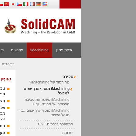
it
גרסת ניסיון
iMachining
פתרונות
rs
דף הבית
»
סקירה
שיפו
מה הסוד של iMachining?
iMachining מוסיף ערך עצום
טכנולוגי
למפעל
היי
iMachining משפר את סביבת
הצמ
העבודה של תכנתי CNC
עלי
iMachining מוסיף ערך עצום עבור
מכו
מנהל הייצור
העלי
המהפכה בכרסום CNC
התכ
יתרונות
זמן