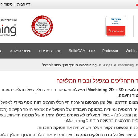
דף הבית
|
סיפורי לקוחות 
Webina
Professor
קורסי SolidCAM
תמיכה ומכירות
סיפורי הצלחה
מי
iMachining
»
סקירה
»
iMachining מוסיף ערך עצום למפעל
ר התהליכים במפעל ובבית המלאכה
ית iMachining 2D + 3D
מייעלת
ומאפשרת זרימה חלקה של
תהליכי העבודה
צור והעסק
.
צום הדרמטי של זמן הכרסום
והארכת חיי הכלי תורמים
רווח נוסף מיידי
למפעל.
יה דרמטית ומיידית בתפוקת העבודה של המפעל
עם אמצעי הייצור הקיימים (תכנ
נות ומפעילים) –
בעלי מפעלים לא מעטים ביטלו הזמנות של מכונות חדשות
, בעק
יה הדרמטית בתפוקה הודות ל-iMachining.
נות הפשוט והקצר
מעלה משמעותית את
תפוקת התכנות.
 הייצור של כל סדרת חלקים מתקצר
מאוד ומגביר את יכולת התמרון בתהליך הלוגי