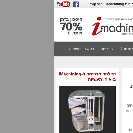
iMachining
|
צור קשר
 אנחנו?
צור קשר
דרושים בתעשייה
הצלחה מדהימה ל-iMachining
ב-א.ח. תעשיות
,
תים,
בות
סטי