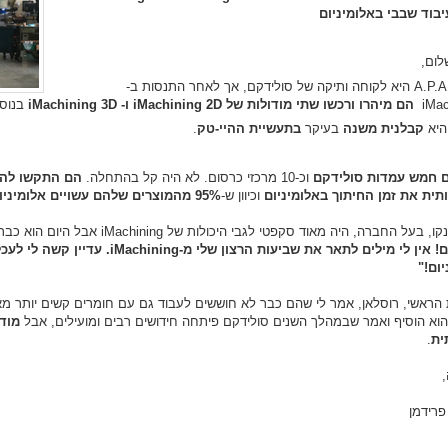
לום,
חברת A.P.A היא לקוחה ותיקה של סולידקם, אך לאחר התנסות ב-
iMac
הם מיהרו ורכשו שתי מודולות של iMachining 2D ו- iMachining 3D
בנוסף
קבלנית משנה
בעיקר
בתעשיית ההיי-טק
.
 חמש עמדות סולידקם
וכ-10 מרכזי כרסום. לא היה קל בהתחלה.
ית את זמן החיתוך באלומיניום
וכיוון ש-
95% מהמוצרים שלהם עשויים אלומיניום
 החברה, היה מאוד סקפטי לגבי היכולות של iMachining אבל היום הוא כבר בטוח ש-iMachining היא מודולה נהדרת:
יום!"
הראשי, רוסלאן, אמר לי שהם כבר לא חוששים לעבוד גם עם חומרים קשים יותר מאלו
הוא הוסיף ואמר שבמהלך השנים סולידקם פיתחה חידושים רבים ומועילים, אבל
ית
.
,
פרידמן