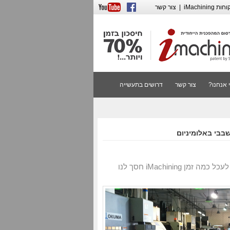
iMachining
|
צור קשר
 אנחנו?
צור קשר
דרושים בתעשייה
"מדהים! אין לי מילים לתאר את שביעות הרצון שלי מ-iMachining. עדיין קשה לי לעכל כמה זמן iMachining חסך לנו