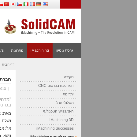
it
גרסת ניסיון
iMachining
פתרונות
rs
דף הבית
»
סקירה
חברת A.P.A מזמינה 2 מודולות של iMachining 2D ו- iMachining 3D, לעיבוד שבבי 
המהפכה בכרסום CNC
2013
יתרונות
מסלולי הכלי
בכרסום
ה-Wizard הטכנולוגי
מאת: צ
iMachining 3D
נשלח: 11 באפריל, 013
אל: אמ
iMachining Successes
נושא: