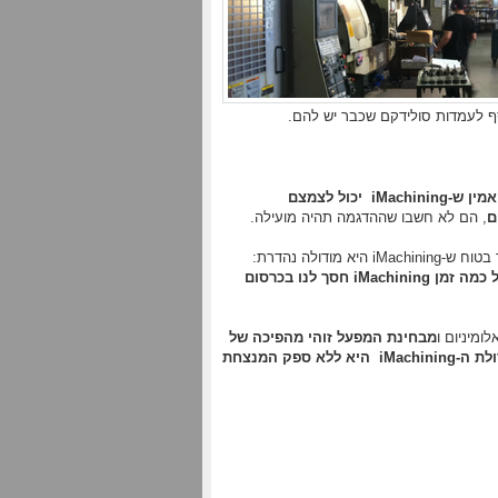
 לעמדות סולידקם שכבר יש להם.
הם התקשו להאמין ש-iMachining יכול לצמצם
, הם לא חשבו שההדגמה תהיה מועילה.
"מדהים! אין לי מילים לתאר את שביעות הרצון שלי מ-iMachining. עדיין קשה לי לעכל כמה זמן iMachining חסך לנו בכרסום
מיניום ו
מבחינת המפעל זוהי מהפיכה של
מודולת ה-iMachining היא ללא ספק המנצחת