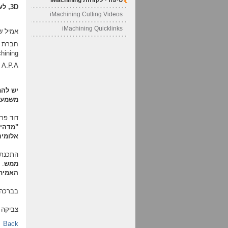
סיפורי לקוחות iMachining
3D, לעיבוד שבבי באלומיניום
iMachining Cutting Videos
iMachining Quicklinks
אמיל ש
hining
A.P.A היא
יש להם
משמעות
דוד פרנקו, בעל
אלומינ
התכנת 
ממש
. 
האמית
בברכה
צביקה 
Back