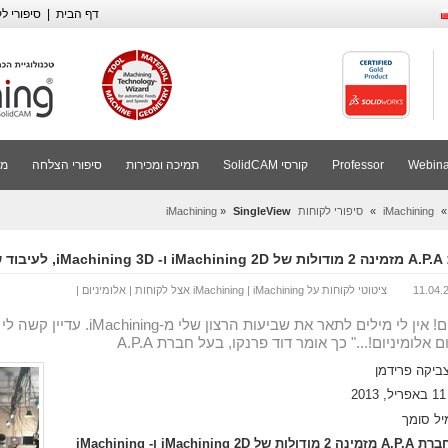
דף הבית
|
סיפורי לקוחות 
Webina
Professor
קורסי SolidCAM
תמיכה ומכירות
סיפורי הצלחה
מי
iMachining
»
סיפורי לקוחות iMachining
SingleView
»
באלומיניום
11.04.
ציטוטי לקוחות על iMachining | iMachining אצל לקוחות | אלומיניום |
 אלומיניום!..." כך אומר דוד פרנקו, בעל חברת A.P.A
ביקה פרידמן
2
יל סומך
חברת A.P.A מזמינה 2 מודולות של iMachining 2D ו- iMachining